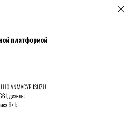
жной платформой
 QL1110 ANMACYR ISUZU
G61, дизель;
ика 6+1;