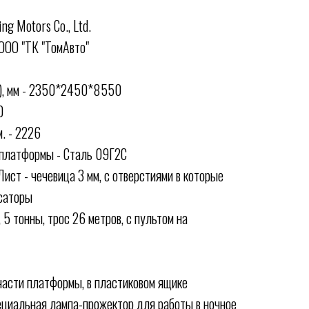
ng Motors Co., Ltd.
 ООО "ТК "ТомАвто"
д), мм - 2350*2450*8550
0
. - 2226
 платформы - Сталь 09Г2С
ст - чечевица 3 мм, с отверстиями в которые
саторы
 5 тонны, трос 26 метров, с пультом на
части платформы, в пластиковом ящике
ециальная лампа-прожектор для работы в ночное