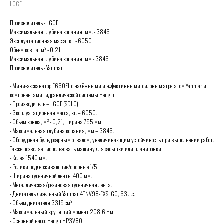
LGCE
Производитель - LGCE
Максимальная глубина копания, мм. - 3846
Эксплуатационная масса, кг. - 6050
Объем ковша, м³ - 0,21
Максимальная глубина копания, мм - 3846
Производитель - Yanmar
- Мини-экскаватор E660FL с надёжными и эффективными силовым агрегатом Yanmar и
компонентами гидравлической системы HengLi.
- Производитель – LGCE (SDLG).
- Эксплуатационная масса, кг. – 6050.
- Объем ковша, м³ - 0,21, ширина 795 мм.
- Максимальная глубина копания, мм – 3846.
- Оборудован бульдозерным отвалом, увеличивающим устойчивость при выполнении работ.
Также позволяет использовать машину для засыпки или планировки.
- Колея 1540 мм.
- Ролики поддерживающие/опорные 1/5.
- Ширина гусеничной ленты 400 мм.
- Металлическая/резиновая гусеничная лента.
- Двигатель дизельный Yanmar 4TNV98-EXSLGC, 53 л.с.
- Объём двигателя 3319 см³.
- Максимальный крутящий момент 208,6 Нм.
- Основной насос Hengli HP3V80.