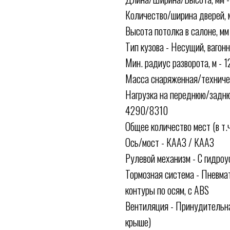
Количество/ширина дверей, 
Высота потолка в салоне, мм
Тип кузова - Несущий, вагон
Мин. радиус разворота, м - 1
Масса снаряженная/техниче
Нагрузка на переднюю/заднюю
4290/8310
Общее количество мест (в т.
Ось/мост - КААЗ / КААЗ
Рулевой механизм - С гидро
Тормозная система - Пневма
контуры по осям, с ABS
Вентиляция - Принудительна
крыше)