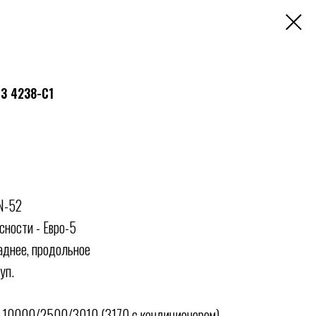
З 4238-C1
N-52
сности - Евро-5
аднее, продольное
уп.
 10000/2500/3010 (3170 с кондиционером)