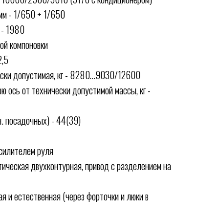
мм - 1/650 + 1/650
 - 1980
ной компоновки
2,5
ски допустимая, кг - 8280…9030/12600
 ось от технически допустимой массы, кг -
ч. посадочных) - 44(39)
усилителем руля
тическая двухконтурная, привод с разделением на
я и естественная (через форточки и люки в